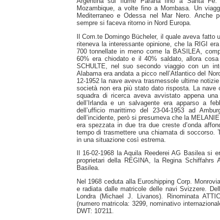
Argentina sul fiume Parana fino a Santa Fé. 
Mozambique, a volte fino a Mombasa. Un viaggi
Mediterraneo e Odessa nel Mar Nero. Anche port
sempre si faceva ritorno in Nord Europa.
Il Com.te Domingo Bücheler, il quale aveva fatto un
riteneva la interessante opinione, che la RIGI er
700 tonnellate in meno come la BASILEA, compar
60% era chiodato e il 40% saldato, allora cos
SCHULTE, nel suo secondo viaggio con un inter
Alabama era andata a picco nell’Atlantico del Nord
12-1952 la nave aveva trasmessole ultime notizie v
società non era più stato dato risposta. La nave 
squadra di ricerca aveva avvistato appena una
dell’Irlanda e un salvagente era apparso a febb
dell’ufficio marittimo del 23-04-1953 ad Amb
dell’incidente, però si presumeva che la MELANIE
era spezzata in due tra due creste d’onda aff
tempo di trasmettere una chiamata di soccorso. T
in una situazione così estrema.
Il 16-02-1968 la Aquila Reederei AG Basilea si er
proprietari della REGINA, la Regina Schiffahrs
Basilea.
Nel 1968 ceduta alla Euroshipping Corp. Monrovi
e radiata dalle matricole delle navi Svizzere. D
Londra (Michael J. Livanos). Rinominata ATTI
(numero matricola: 3299, nominativo internaziona
DWT: 10'211.