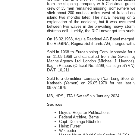
from the shipping company with Christmas greeti
crew of 35 men remained missing, somewhere west
slick about 200 nautical miles west of Ireland 
island two months later. The naval hearing on 
explanation of the accident, but it was assu
between two waves in the prevailing heavy storm 
distress call. Luckily, the RIGI never got into such
On 16.02.1968, Aquila Reederei AG Basel merged w
the REGINA, Regina Schiffahrts AG, merged with 
Sold in 1968 to Euroshipping Corp. Monrovia fo
on 11.09.1968 and cancelled from the Swiss re
Marine Agency Ltd. London (Michael J. Livanos
flag in Piraeus (Official No: 3299, call sign SY
DWT: 10,211.
Sold to a demolition company (Nan Long Steel & I
Katheeb (Yemen) on 26.05.1979 for her last 
09.07.1979.
MB, HPS, JTA / SwissShip January 2024
Sources:
Lloyd’s Register Publications
Federal Archive, Berne
Capt. Domingo Bücheler
Heinz Furrer
Wikipedia