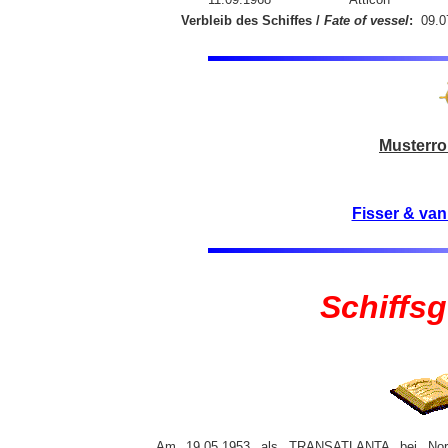
Verbleib des Schiffes /
Fate of vessel
:
09.0
Musterrol
Fisser & va
Schiffs
Am 19.05.1953 als TRANSATLANTA bei No