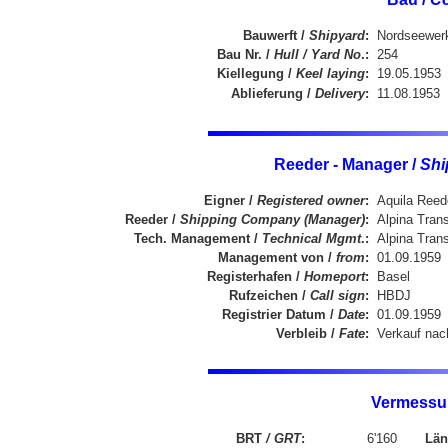
Bauwerft /
Shipyard
:
Nordseewer
Bau Nr. /
Hull / Yard No
.:
254
Kiellegung /
Keel laying
:
19.05.1953
Ablieferung /
Delivery
:
11.08.1953
Reeder - Manager /
Shi
Eigner /
Registered owner
:
Aquila Reede
Reeder /
Shipping Company (Manager)
:
Alpina Tran
Tech. Management /
Technical Mgmt
.:
Alpina Tran
Management von /
from
:
01.09.1959
Registerhafen /
Homeport
:
Basel
Rufzeichen /
Call sign
:
HBDJ
Registrier Datum /
Date
:
01.09.1959
Verbleib /
Fate
:
Verkauf nac
Vermessu
BRT
/ GRT
:
6'160
Län