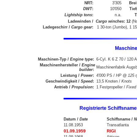
NRT
:
3'305
Brei
DWT
:
10'050
Tief
Lightship tons
:
n.a.
T
Ladewinden /
Cargo winches
: 12
(N
Ladegeschirr /
Cargo gear
:
1 30-ton (Jumbo), 1 15
Maschine
Maschinen-Typ /
Engine type
:
6-Cyl. K 6 Z 70 / 120 A
Maschinenhersteller /
Engine
Maschinenfabrik Augs
builder
:
Leistung /
Power
:
4'000 PS /
HP @ 125 
Geschwindigkeit /
Speed
:
13,5 Knoten /
Knots
Antrieb /
Propulsion
:
1 Festpropeller /
Fixed 
Registrierte Schiffsname
Datum /
Date
Schiffsname /
N
11.08.1953
Transatlanta
01.09.1959
RIGI
11.09.1968
Atticon