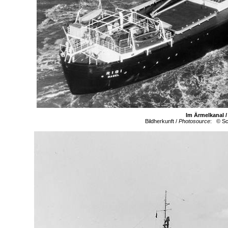
Im Ärmelkanal 
Bildherkunft /
Photosource
: © Sc