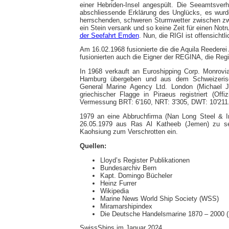
einer Hebriden-Insel angespült. Die Seeamtsve
abschliessende Erklärung des Unglücks, es wu
herrschenden, schweren Sturmwetter zwischen zwe
ein Stein versank und so keine Zeit für einen Notru
der Seefahrt Emden
. Nun, die RIGI ist offensichtl
Am 16.02.1968 fusionierte die die Aquila Reedere
fusionierten auch die Eigner der REGINA, die Regi
In 1968 verkauft an Euroshipping Corp. Monrovi
Hamburg übergeben und aus dem Schweizerisc
General Marine Agency Ltd. London (Michael 
griechischer Flagge in Piraeus registriert (Of
Vermessung BRT: 6'160, NRT: 3'305, DWT: 10'211
1979 an eine Abbruchfirma (Nan Long Steel & Ir
26.05.1979 aus Ras Al Katheeb (Jemen) zu se
Kaohsiung zum Verschrotten ein.
Quellen:
Lloyd’s Register Publikationen
Bundesarchiv Bern
Kapt. Domingo Bücheler
Heinz Furrer
Wikipedia
Marine News World Ship Society (WSS)
Miramarshipindex
Die Deutsche Handelsmarine 1870 – 2000 (H
SwissShips im Januar 2024