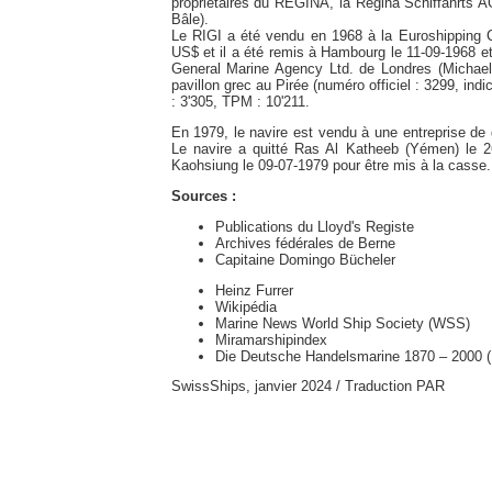
propriétaires du REGINA, la Regina Schiffahrts A
Bâle).
Le RIGI a été vendu en 1968 à la Euroshipping 
US$ et il a été remis à Hambourg le 11-09-1968 et 
General Marine Agency Ltd. de Londres (Michael
pavillon grec au Pirée (numéro officiel : 3299, ind
: 3'305, TPM : 10'211.
En 1979, le navire est vendu à une entreprise de 
Le navire a quitté Ras Al Katheeb (Yémen) le 26
Kaohsiung le 09-07-1979 pour être mis à la casse.
Sources :
Publications du Lloyd's Registe
Archives fédérales de Berne
Capitaine Domingo Bücheler
Heinz Furrer
Wikipédia
Marine News World Ship Society (WSS)
Miramarshipindex
Die Deutsche Handelsmarine 1870 – 2000 (H
SwissShips, janvier 2024 / Traduction PAR