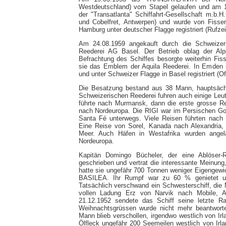
Westdeutschland) vom Stapel gelaufen und am 1
der "Transatlanta" Schiffahrt-Gesellschaft m.
und Cobelfret, Antwerpen) und wurde von Fisse
Hamburg unter deutscher Flagge registriert (Rufze
Am 24.08.1959 angekauft durch die Schweizeri
Reederei AG Basel. Der Betrieb oblag der Alp
Befrachtung des Schiffes besorgte weiterhin Fi
sie das Emblem der Aquila Reederei. In Emde
und unter Schweizer Flagge in Basel registriert (Of
Die Besatzung bestand aus 38 Mann, hauptsäch
Schweizerischen Reederei fuhren auch einige Leu
führte nach Murmansk, dann die erste grosse R
nach Nordeuropa. Die RIGI war im Persischen Gol
Santa Fé unterwegs. Viele Reisen führten nach
Eine Reise von Sorel, Kanada nach Alexandria
Meer. Auch Häfen in Westafrika wurden angel
Nordeuropa.
Kapitän Domingo Bücheler, der eine Ablöser-
geschrieben und vertrat die interessante Meinun
hatte sie ungefähr 700 Tonnen weniger Eigengewi
BASILEA. Ihr Rumpf war zu 60 % genietet un
Tatsächlich verschwand ein Schwesterschiff, di
vollen Ladung Erz von Narvik nach Mobile, 
21.12.1952 sendete das Schiff seine letzte 
Weihnachtsgrüssen wurde nicht mehr beantwort
Mann blieb verschollen, irgendwo westlich von Ir
Ölfleck ungefähr 200 Seemeilen westlich von Irl