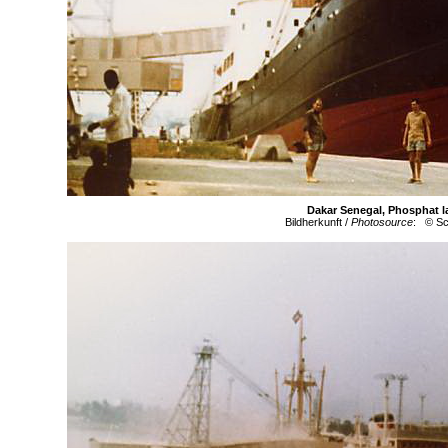
Dakar Senegal, Phosphat l
Bildherkunft /
Photosource
: © Sc