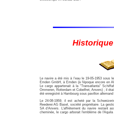
Historique
Le navire a été mis à l’eau le 19-05-1953 sou
Emden GmbH, à Emden (à l'époque encore en Alle
Le cargo appartenait à la "Transatlanta" Schiff
Ommeren, Rotterdam et Cobelfret, Anvers) ; il éta
été enregistré à Hambourg sous pavillon allemand (
Le 24-08-1959, il est acheté par la Schweizer
Reederei AG Basel, société propriétaire. La gesti
SA d’Anvers. L'affrètement du navire restant 
cheminée, le cargo arborait l'emblème de l'Aquila