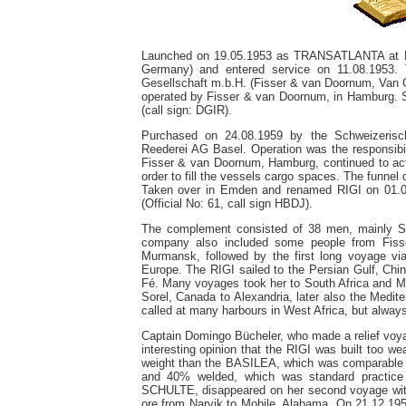
Launched on 19.05.1953 as TRANSATLANTA at N
Germany) and entered service on 11.08.1953. Th
Gesellschaft m.b.H. (Fisser & van Doornum, Van
operated by Fisser & van Doornum, in Hamburg. 
(call sign: DGIR).
Purchased on 24.08.1959 by the Schweizerisc
Reederei AG Basel. Operation was the responsibil
Fisser & van Doornum, Hamburg, continued to act
order to fill the vessels cargo spaces. The funne
Taken over in Emden and renamed RIGI on 01.09
(Official No: 61, call sign HBDJ).
The complement consisted of 38 men, mainly S
company also included some people from Fiss
Murmansk, followed by the first long voyage vi
Europe. The RIGI sailed to the Persian Gulf, Chi
Fé. Many voyages took her to South Africa and
Sorel, Canada to Alexandria, later also the Med
called at many harbours in West Africa, but always
Captain Domingo Bücheler, who made a relief voya
interesting opinion that the RIGI was built too w
weight than the BASILEA, which was comparable 
and 40% welded, which was standard practice 
SCHULTE, disappeared on her second voyage without
ore from Narvik to Mobile, Alabama. On 21.12.195