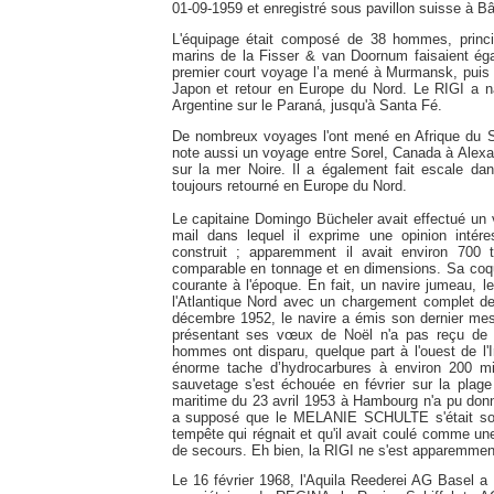
01-09-1959 et enregistré sous pavillon suisse à Bâle
L'équipage était composé de 38 hommes, princ
marins de la Fisser & van Doornum faisaient éga
premier court voyage l’a mené à Murmansk, puis l
Japon et retour en Europe du Nord. Le RIGI a n
Argentine sur le Paraná, jusqu'à Santa Fé.
De nombreux voyages l'ont mené en Afrique du 
note aussi un voyage entre Sorel, Canada à Alexa
sur la mer Noire. Il a également fait escale dan
toujours retourné en Europe du Nord.
Le capitaine Domingo Bücheler avait effectué un 
mail dans lequel il exprime une opinion intére
construit ; apparemment il avait environ 70
comparable en tonnage et en dimensions. Sa coqu
courante à l'époque. En fait, un navire jumeau
l'Atlantique Nord avec un chargement complet de
décembre 1952, le navire a émis son dernier me
présentant ses vœux de Noël n'a pas reçu de 
hommes ont disparu, quelque part à l'ouest de l'
énorme tache d’hydrocarbures à environ 200 mil
sauvetage s'est échouée en février sur la plage
maritime du 23 avril 1953 à Hambourg n'a pu donner
a supposé que le MELANIE SCHULTE s'était soud
tempête qui régnait et qu'il avait coulé comme une
de secours. Eh bien, la RIGI ne s'est apparemmen
Le 16 février 1968, l'Aquila Reederei AG Basel a