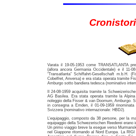
Cronistori
Varata il 19-05-1953 come TRANSATLANTA pre
(allora ancora Germania Occidentale) e il 11-0
“Transatlanta” Schiffahrt-Gesellschaft m.b.H
Cobelfret, Anversa) e era stata operata tramite 
Amburgo sotto bandiera tedesca (nominativo inter
Il 24-08-1959 acquisita tramite la Schweizerische
AG Basilea. Era stata operata tramite la Alpin
noleggio della Fisser & van Doornum, Amburgo. Sul
in consegna a Emden, il 01-09-1959 rinominata 
Svizzera (nominativo internazionale: HBDJ).
L’equipaggio, composto da 38 persone, per la mag
equipaggio della Schwezerischen Reederei erano i
Un primo viaggio breve la esegue verso Murmansk, p
nel Giappone ritornando al Nord Europa. La RIGI