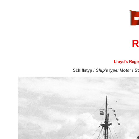
R
Lloyd's Regi
Schiffstyp /
Ship's type: Moto
r / S