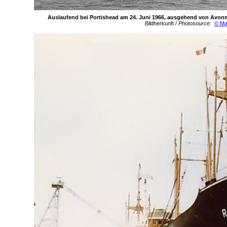
Auslaufend bei Portishead am 24. Juni 1966, ausgehend von Avo
Bildherkunft /
Photosource
:
© Ma