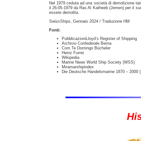
Nel 1979 ceduta ad una società di demolizione ta
il 26-05-1979 da Ras Al Katheeb (Jemen) per il suo
essere demolita.
SwissShips, Gennaio 2024 / Traduzione HM
Fonti:
PubblicazioniLloyd’s Register of Shipping
Archivio Confederale Berna
Com.Te Domingo Bücheler
Heinz Furrer
Wikipedia
Marine News World Ship Society (WSS)
Miramarshipindex
Die Deutsche Handelsmarine 1870 – 2000 (H
Hi